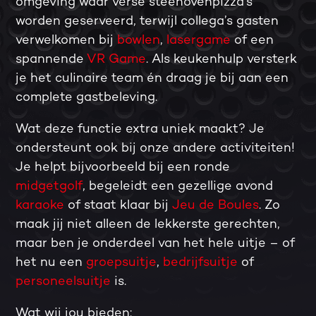
omgeving waar verse steenovenpizza’s
worden geserveerd, terwijl collega’s gasten
verwelkomen bij
bowlen
,
lasergame
of een
spannende
VR Game
. Als keukenhulp versterk
je het culinaire team én draag je bij aan een
complete gastbeleving.
Wat deze functie extra uniek maakt? Je
ondersteunt ook bij onze andere activiteiten!
Je helpt bijvoorbeeld bij een ronde
midgetgolf
, begeleidt een gezellige avond
karaoke
of staat klaar bij
Jeu de Boules
. Zo
maak jij niet alleen de lekkerste gerechten,
maar ben je onderdeel van het hele uitje – of
het nu een
groepsuitje
,
bedrijfsuitje
of
personeelsuitje
is.
Wat wij jou bieden: