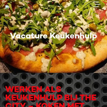
Vacature Keukenhulp
WERKEN ALS
KEUKENHULP BIJ THE
CITY – KOKEN MET