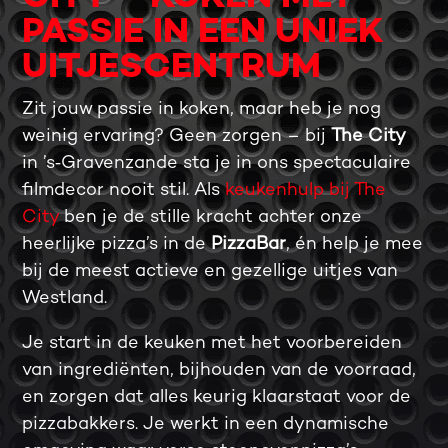
PASSIE IN EEN UNIEK
UITJESCENTRUM
Zit jouw passie in koken, maar heb je nog
weinig ervaring? Geen zorgen – bij
The City
in ’s‑Gravenzande sta je in ons spectaculaire
filmdecor nooit stil. Als
keukenhulp bij The
City
ben je de stille kracht achter onze
heerlijke pizza’s in de
PizzaBar
, én help je mee
bij de meest actieve en gezellige uitjes van
Westland.
Je start in de keuken met het voorbereiden
van ingrediënten, bijhouden van de voorraad,
en zorgen dat alles keurig klaarstaat voor de
pizzabakkers. Je werkt in een dynamische