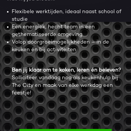
Flexibele werktijden, ideaal naast school of
studie
Een energiek, hecht team in een
gethematiseerde omgeving
Volop doorgroeimogelijkheden – in de
keuken én bij activiteiten
Ben jij klaar om te koken, leren én beleven?
Solliciteer vandaag nog als keukenhulp bij
The City en maak van elke werkdag een
feestje!