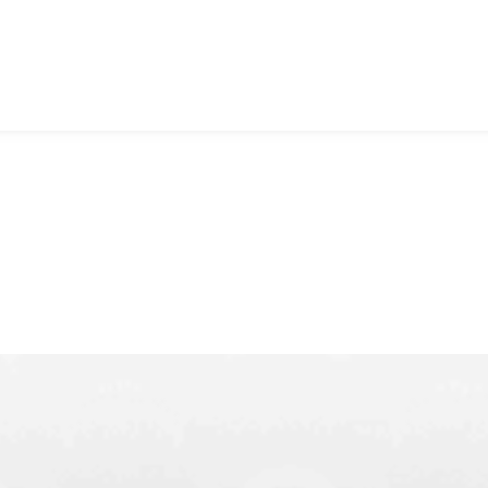
ome
Combideals
Activiteiten
Groepen