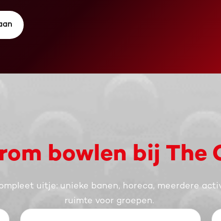
 aan
om bowlen bij The 
compleet uitje: unieke banen, horeca, meerdere activ
ruimte voor groepen.