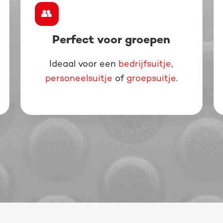
👥
Perfect voor groepen
Ideaal voor een
bedrijfsuitje
,
personeelsuitje
of
groepsuitje
.