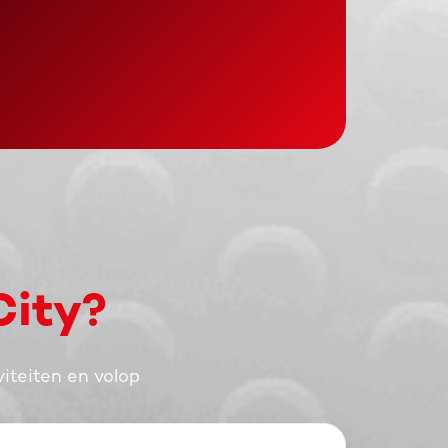
City?
iteiten en volop