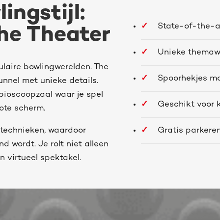
ingstijl:
State-of-the-a
he Theater
Unieke themaw
culaire bowlingwerelden. The
Spoorhekjes mo
nnel met unieke details.
 bioscoopzaal waar je spel
Geschikt voor 
rote scherm.
Gratis parkere
etechnieken, waardoor
d wordt. Je rolt niet alleen
n virtueel spektakel.