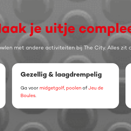
aak je uitje comple
owlen
met andere activiteiten bij The City. Alles zit
Gezellig & laagdrempelig
Ga voor
midgetgolf
,
poolen
of
Jeu de
Boules
.