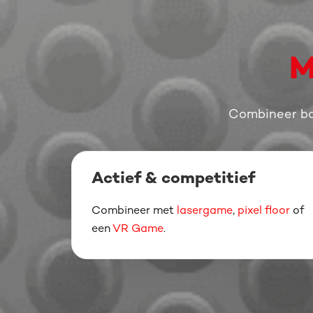
M
Combineer
b
Actief & competitief
Combineer met
lasergame
,
pixel floor
of
een
VR Game
.