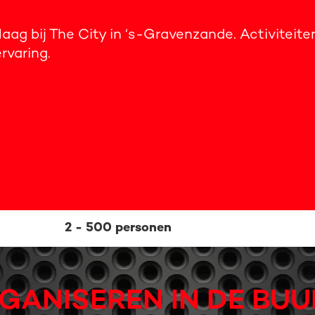
ag bij The City in ‘s-Gravenzande. Activiteiten
rvaring.
2 - 500 personen
GANISEREN IN DE BUU