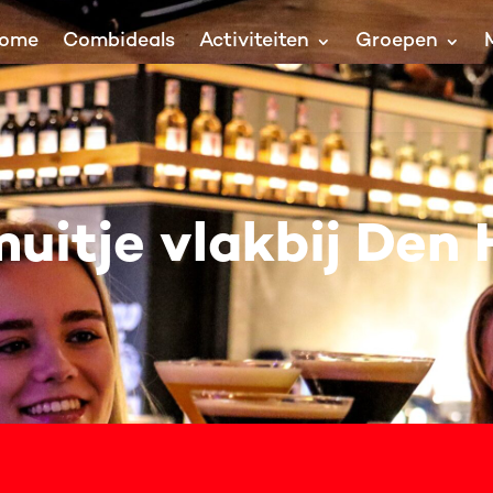
ome
Combideals
Activiteiten
Groepen
uitje vlakbij Den