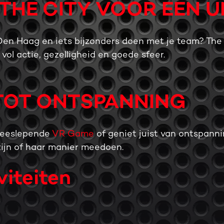
THE CITY VOOR EEN U
n Haag en iets bijzonders doen met je team? The Cit
ol actie, gezelligheid en goede sfeer.
TOT ONTSPANNING
meeslepende
VR Game
of geniet juist van ontspann
zijn of haar manier meedoen.
viteiten