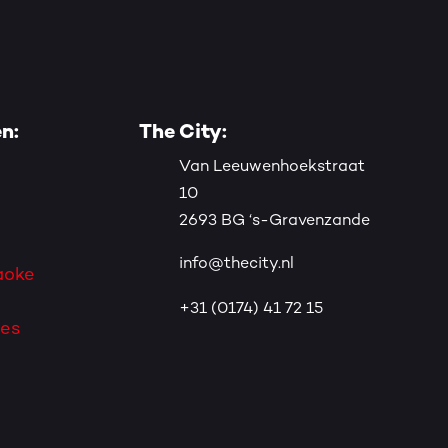
en:
The City:
Van Leeuwenhoekstraat
10
2693 BG ‘s-Gravenzande
info@thecity.nl
aoke
+31 (0174) 41 72 15
les