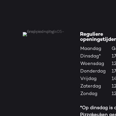
Reguliere
openingstijden
Maandag
G
Dinsdag*
1
Woensdag
1
Donderdag
1
Vrijdag
1
Zaterdag
1
Zondag
1
*Op dinsdag is 
Pizzakeuken ges