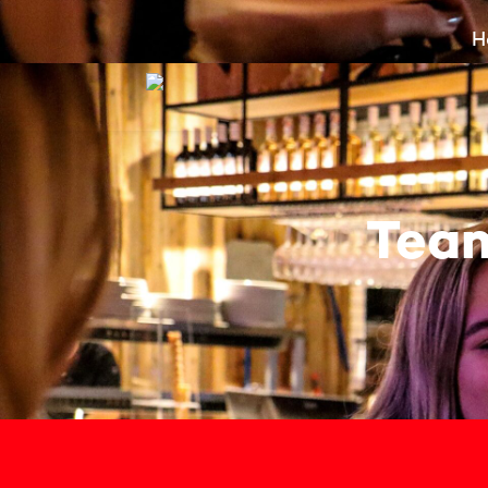
H
Team