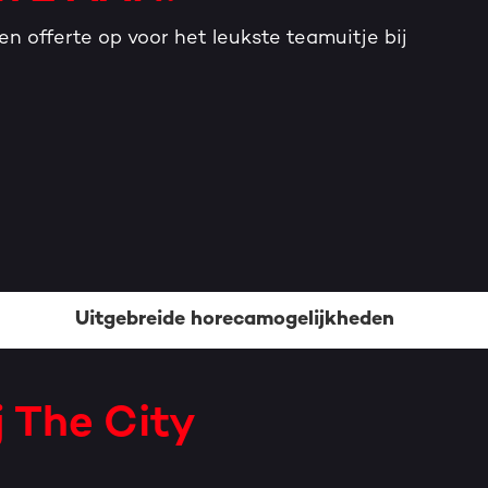
en offerte op voor het leukste teamuitje bij
Uitgebreide horecamogelijkheden
j The City