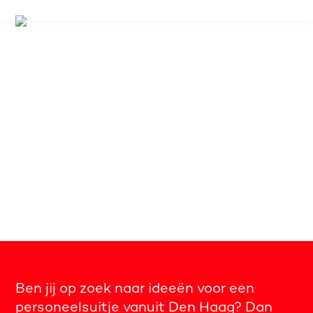
Personeelsuitje vanuit
Den Haag in het
Westland
Ben jij op zoek naar ideeën voor een
personeelsuitje vanuit Den Haag? Dan