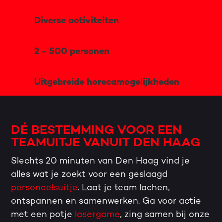
Diverse activiteiten
2 - 500 personen
Uitgebreide horecamogelijkheden
DÉ BESTEMMING VOOR EEN
TEAMUITJE VANUIT DEN HAAG
Slechts 20 minuten van Den Haag vind je
alles wat je zoekt voor een geslaagd
personeelsuitje
. Laat je team lachen,
ontspannen en samenwerken. Ga voor actie
met een potje
lasergame
, zing samen bij onze