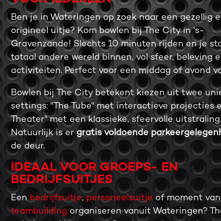
Ben je in Wateringen op zoek naar een gezellig 
origineel uitje? Kom bowlen bij The City in 's-
Gravenzande! Slechts 10 minuten rijden en je st
totaal andere wereld binnen, vol sfeer, beleving 
activiteiten. Perfect voor een middag of avond vo
Bowlen bij The City betekent kiezen uit twee uni
settings: "The Tube" met interactieve projecties 
Theater" met een klassieke, sfeervolle uitstraling
Natuurlijk is er
gratis voldoende parkeergelegen
de deur.
IDEAAL VOOR GROEPS- EN
BEDRIJFSUITJES
Een
bedrijfsuitje
,
personeelsuitje
of moment van
teambuilding
organiseren vanuit Wateringen? The