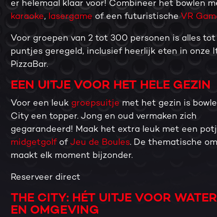
er helemaal klaar voor! Combineer het bowlen m
karaoke
,
lasergame
of een futuristische
VR Gam
Voor groepen van 2 tot 300 personen is alles tot
puntjes geregeld, inclusief heerlijk eten in onze 
PizzaBar.
EEN UITJE VOOR HET HELE GEZIN
Voor een leuk
groepsuitje
met het gezin is bowle
City een topper. Jong en oud vermaken zich
gegarandeerd! Maak het extra leuk met een pot
midgetgolf
of
Jeu de Boules
. De thematische o
maakt elk moment bijzonder.
Reserveer direct
THE CITY: HÉT UITJE VOOR WATE
EN OMGEVING