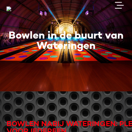
Bowlen in de buurt van
Wateringen
BOWLEN NABIJ WATERINGEN: PLE
VOOR IEDEREEN