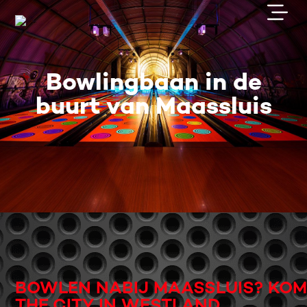
Bowlingbaan in de
buurt van Maassluis
BOWLEN NABIJ MAASSLUIS? KO
THE CITY IN WESTLAND