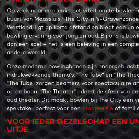
Op zoek naar een leuke activiteit om te bowlen i
buurt van Maassluis? The City in 's-Gravenzande
Westland, ligt op korte afstand en biedt een uni
bowling ervaring voor jong en oud. Bij ons is bow
dan een spel – het is een beleving in een compl
andere wereld.
Onze moderne bowlingbanen zijn ondergebracht
indrukwekkende thema’s: "The Tube" en "The Theat
"The Tube" zorgen beamers voor spectaculaire a
op de baan. "The Theater" ademt de sfeer van een 
oud theater. Dit maakt bowlen bij The City een v
spektakel, perfect voor een
groepsuitje
of famili
VOOR IEDER GEZELSCHAP EEN U
UITJE