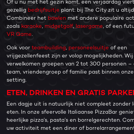
Of u nu met het gezin komt, een verjaardag vier
gezellig
bedrijfsuitje
plant: bij The City zit u altij
Combineer het
bowlen
met andere populaire act
zoals
karaoke
,
midgetgolf
,
lasergame
, of een fut
VR Game
.
Ook voor
teambuilding
,
personeelsuitje
of een
vrijgezellenfeest zijn er volop mogelijkheden. Wij
verwelkomen groepen van 2 tot 300 personen – 
team, vriendengroep of familie past binnen onze
setting.
ETEN, DRINKEN EN GRATIS PARK
Een dagje uit is natuurlijk niet compleet zonder 
eten. In onze sfeervolle Italiaanse PizzaBar genie
heerlijke pizza’s, pasta’s en borrelgerechten. Co
uw activiteit met een diner of borrelarrangemen