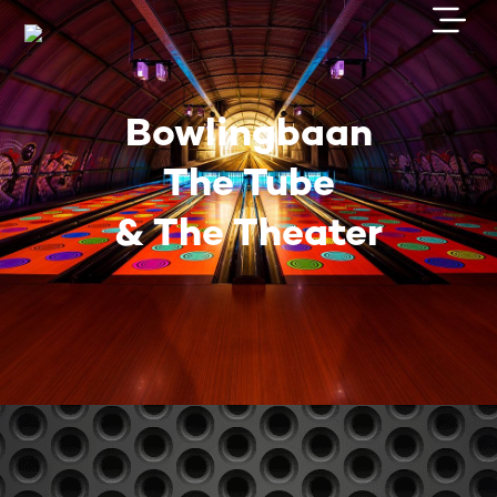
Bowlingbaan
The Tube
& The Theater