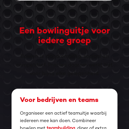
Een bowlinguitje voor
iedere groep
Bowlen is laagdrempelig, sociaal en
competitief. Precies daarom werkt het
voor bijna elke gelegenheid.
Voor bedrijven en teams
Organiseer een actief teamuitje waarbij
iedereen mee kan doen. Combineer
bowlen met
teambuilding
, diner of extra