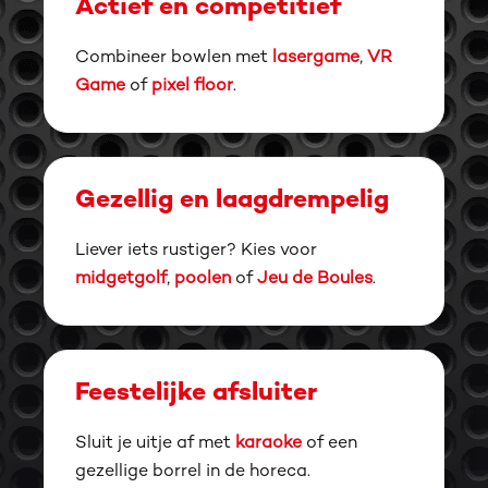
Actief en competitief
Combineer bowlen met
lasergame
,
VR
Game
of
pixel floor
.
Gezellig en laagdrempelig
Liever iets rustiger? Kies voor
midgetgolf
,
poolen
of
Jeu de Boules
.
Feestelijke afsluiter
Sluit je uitje af met
karaoke
of een
gezellige borrel in de horeca.