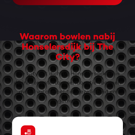
Waarom bowlen nabij
Honselersdijk bij The
City?
The City ligt dichtbij Honselersdijk en is
dé indoor entertainmentlocatie voor een
avond vol competitie, gezelligheid en
gemak.
🎳