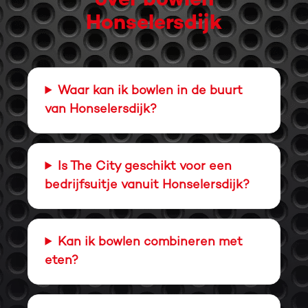
over bowlen
Honselersdijk
Waar kan ik bowlen in de buurt
van Honselersdijk?
Is The City geschikt voor een
bedrijfsuitje vanuit Honselersdijk?
Kan ik bowlen combineren met
eten?